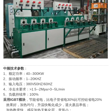
中频技术参数
：
1、额定功率：40--300KW
2、振动频率：1--20KHZ
3、输入电压：380V50HZ/60HZ
4、冷去水要求：>1.5--2Mpa>3--5L/min
5、负载持续率：100%
采用IGBT模块
，节能省电，比电子管省电30%比可控硅省电20%
效果好，加热均匀，升温快氧化成少，退火废品率低；
加热数度快，感应加热无氧化层，变形小；